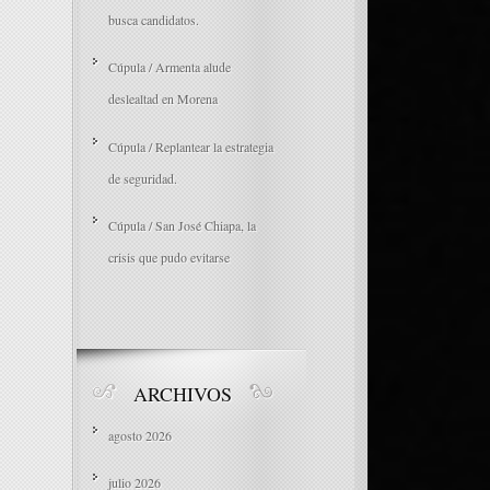
busca candidatos.
Cúpula / Armenta alude
deslealtad en Morena
Cúpula / Replantear la estrategia
de seguridad.
Cúpula / San José Chiapa, la
crisis que pudo evitarse
ARCHIVOS
agosto 2026
julio 2026