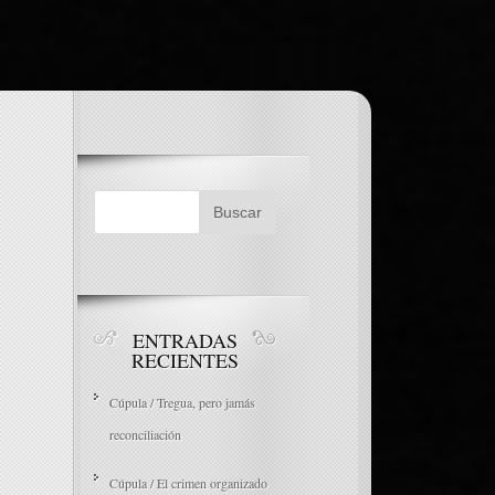
ENTRADAS
RECIENTES
Cúpula / Tregua, pero jamás
reconciliación
Cúpula / El crimen organizado