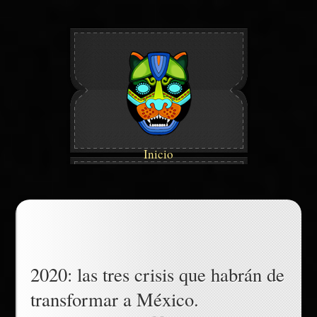
Inicio
2020: las tres crisis que habrán de
transformar a México.