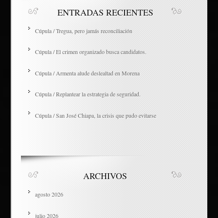
ENTRADAS RECIENTES
Cúpula / Tregua, pero jamás reconciliación
Cúpula / El crimen organizado busca candidatos.
Cúpula / Armenta alude deslealtad en Morena
Cúpula / Replantear la estrategia de seguridad.
Cúpula / San José Chiapa, la crisis que pudo evitarse
ARCHIVOS
agosto 2026
julio 2026