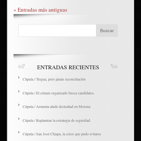
« Entradas más antiguas
ENTRADAS RECIENTES
Cúpula / Tregua, pero jamás reconciliación
Cúpula / El crimen organizado busca candidatos.
Cúpula / Armenta alude deslealtad en Morena
Cúpula / Replantear la estrategia de seguridad.
Cúpula / San José Chiapa, la crisis que pudo evitarse