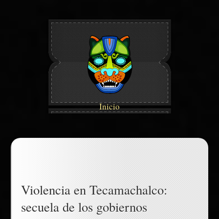
Inicio
Violencia en Tecamachalco:
secuela de los gobiernos