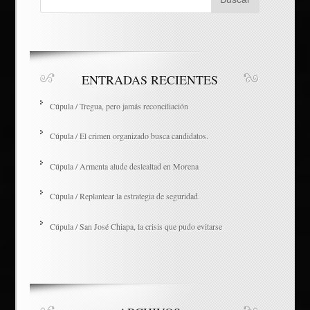
ENTRADAS RECIENTES
Cúpula / Tregua, pero jamás reconciliación
Cúpula / El crimen organizado busca candidatos.
Cúpula / Armenta alude deslealtad en Morena
Cúpula / Replantear la estrategia de seguridad.
Cúpula / San José Chiapa, la crisis que pudo evitarse