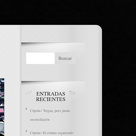
ENTRADAS
RECIENTES
Cúpula / Tregua, pero jamás
reconciliación
Cúpula / El crimen organizado