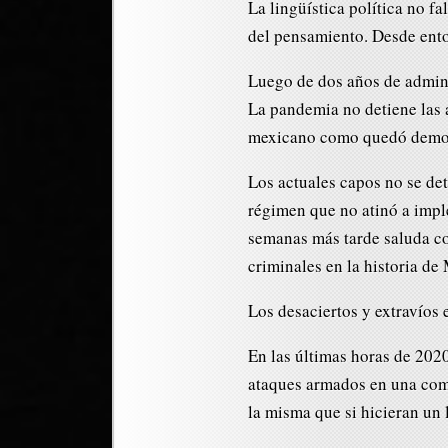
La lingüística política no f
del pensamiento. Desde ento
Luego de dos años de adminis
La pandemia no detiene las a
mexicano como quedó demost
Los actuales capos no se det
régimen que no atinó a imp
semanas más tarde saluda co
criminales en la historia de
Los desaciertos y extravíos e
En las últimas horas de 202
ataques armados en una comu
la misma que si hicieran un 