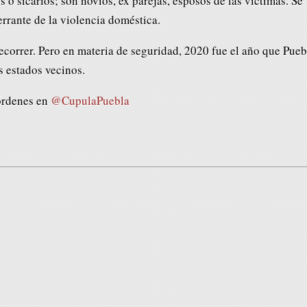
 o sicarios; son novios, ex parejas, esposos de las víctimas. Se
errante de la violencia doméstica.
correr. Pero en materia de seguridad, 2020 fue el año que Pueb
s estados vecinos.
órdenes en
@CupulaPuebla