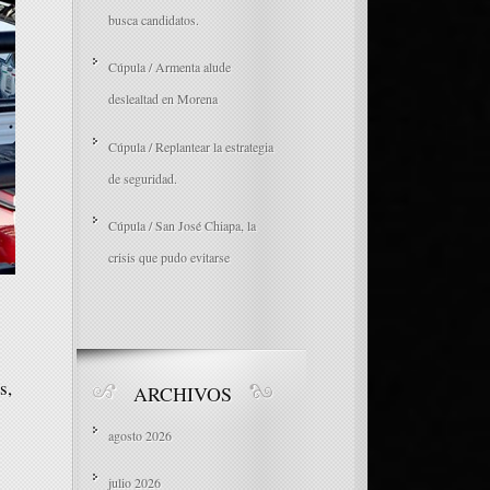
busca candidatos.
Cúpula / Armenta alude
deslealtad en Morena
Cúpula / Replantear la estrategia
de seguridad.
Cúpula / San José Chiapa, la
crisis que pudo evitarse
s,
ARCHIVOS
agosto 2026
julio 2026