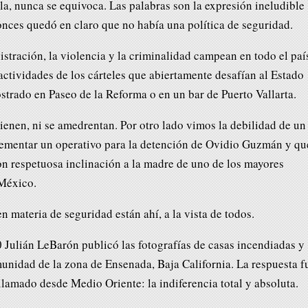
alla, nunca se equivoca. Las palabras son la expresión ineludible
nces quedó en claro que no había una política de seguridad.
tración, la violencia y la criminalidad campean en todo el paí
ctividades de los cárteles que abiertamente desafían al Estado
rado en Paseo de la Reforma o en un bar de Puerto Vallarta.
ienen, ni se amedrentan. Por otro lado vimos la debilidad de un
lementar un operativo para la detención de Ovidio Guzmán y qu
n respetuosa inclinación a la madre de uno de los mayores
 México.
n materia de seguridad están ahí, a la vista de todos.
0 Julián LeBarón publicó las fotografías de casas incendiadas y
nidad de la zona de Ensenada, Baja California. La respuesta f
llamado desde Medio Oriente: la indiferencia total y absoluta.