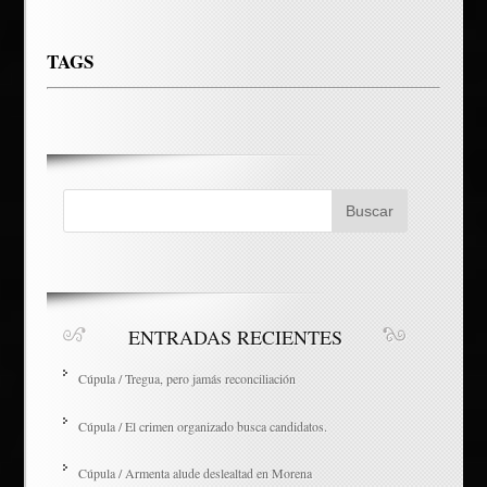
TAGS
ENTRADAS RECIENTES
Cúpula / Tregua, pero jamás reconciliación
Cúpula / El crimen organizado busca candidatos.
Cúpula / Armenta alude deslealtad en Morena