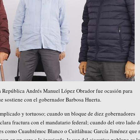
 la República Andrés Manuel López Obrador fue ocasión para
que sostiene con el gobernador Barbosa Huerta.
omplicado y tortuoso; cuando un bloque de diez gobernadores
lara fractura con el mandatario federal; cuando del otro lado d
es como Cuauhtémoc Blanco o Cuitláhuac García Jiménez que 
uyen en un cero a la izquierda, la voz del ejecutivo poblano es l