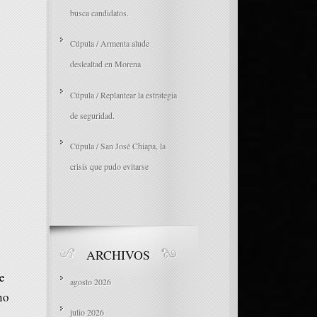
busca candidatos.
Cúpula / Armenta alude
deslealtad en Morena
Cúpula / Replantear la estrategia
de seguridad.
Cúpula / San José Chiapa, la
crisis que pudo evitarse
ARCHIVOS
e
agosto 2026
no
julio 2026
a