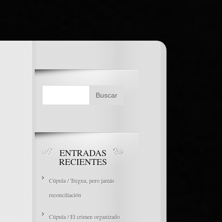
ENTRADAS
RECIENTES
Cúpula / Tregua, pero jamás
reconciliación
Cúpula / El crimen organizado