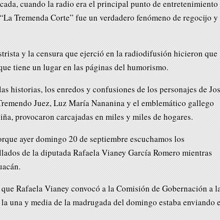
ada, cuando la radio era el principal punto de entretenimiento
a “La Tremenda Corte” fue un verdadero fenómeno de regocijo y
rista y la censura que ejerció en la radiodifusión hicieron que
ue tiene un lugar en las páginas del humorismo.
s historias, los enredos y confusiones de los personajes de Jo
 Tremendo Juez, Luz María Nananina y el emblemático gallego
ña, provocaron carcajadas en miles y miles de hogares.
porque ayer domingo 20 de septiembre escuchamos los
llados de la diputada Rafaela Vianey García Romero mientras
huacán.
 que Rafaela Vianey convocó a la Comisión de Gobernación a l
a la una y media de la madrugada del domingo estaba enviando e