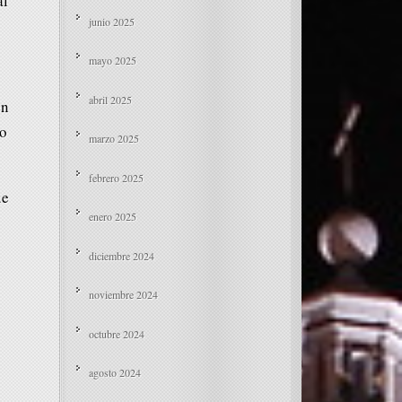
al
junio 2025
mayo 2025
abril 2025
en
lo
marzo 2025
febrero 2025
ue
enero 2025
diciembre 2024
noviembre 2024
octubre 2024
agosto 2024