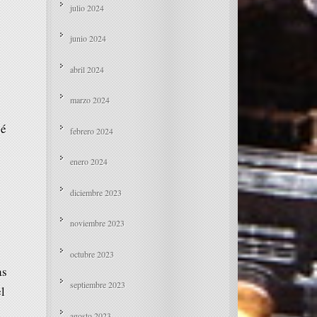
julio 2024
junio 2024
abril 2024
marzo 2024
sé
febrero 2024
enero 2024
diciembre 2023
noviembre 2023
octubre 2023
as
septiembre 2023
l
agosto 2023