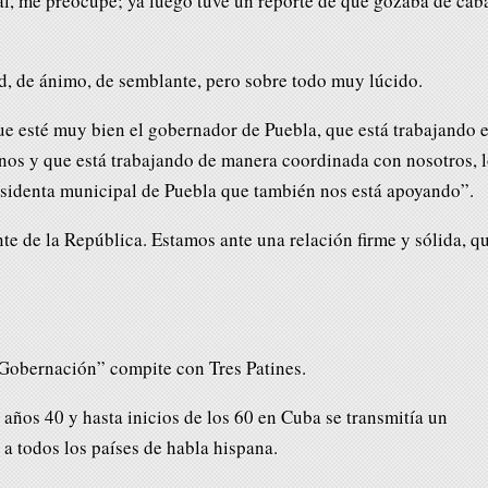
l, me preocupé; ya luego tuve un reporte de que gozaba de cab
d, de ánimo, de semblante, pero sobre todo muy lúcido.
 esté muy bien el gobernador de Puebla, que está trabajando 
anos y que está trabajando de manera coordinada con nosotros, 
sidenta municipal de Puebla que también nos está apoyando”.
ente de la República. Estamos ante una relación firme y sólida, q
obernación” compite con Tres Patines.
s años 40 y hasta inicios de los 60 en Cuba se transmitía un
a todos los países de habla hispana.