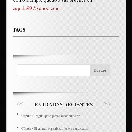
cupula99@yahoo.com
TAGS
ENTRADAS RECIENTES
Cúpula / Tregua, pero jamás reconciliación
Cúpula / El crimen organizado busca candidatos.