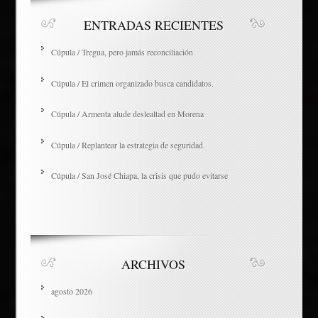
ENTRADAS RECIENTES
Cúpula / Tregua, pero jamás reconciliación
Cúpula / El crimen organizado busca candidatos.
Cúpula / Armenta alude deslealtad en Morena
Cúpula / Replantear la estrategia de seguridad.
Cúpula / San José Chiapa, la crisis que pudo evitarse
ARCHIVOS
agosto 2026