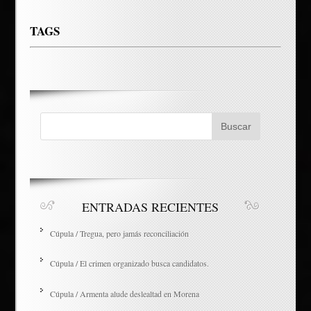
TAGS
ENTRADAS RECIENTES
Cúpula / Tregua, pero jamás reconciliación
Cúpula / El crimen organizado busca candidatos.
Cúpula / Armenta alude deslealtad en Morena