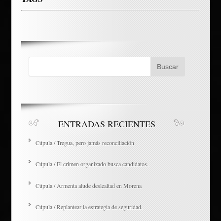
ENTRADAS RECIENTES
Cúpula / Tregua, pero jamás reconciliación
Cúpula / El crimen organizado busca candidatos.
Cúpula / Armenta alude deslealtad en Morena
Cúpula / Replantear la estrategia de seguridad.