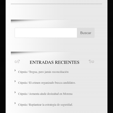
ENTRADAS RECIENTES
Cúpula / Tregua, pero jamás reconciliación
Cúpula / El crimen organizado busca candidatos.
Cúpula / Armenta alude deslealtad en Morena
Cúpula / Replantear la estrategia de seguridad.