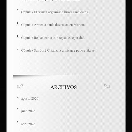
Cúpula / El crimen organizado busca candidatos.
Cúpula / Armenta alude deslealtad en Morena
Cúpula / Replantear la estrategia de seguridad.
Cúpula / San José Chiapa, la crisis que pudo evitarse
ARCHIVOS
agosto 2026
julio 2026
abril 2026