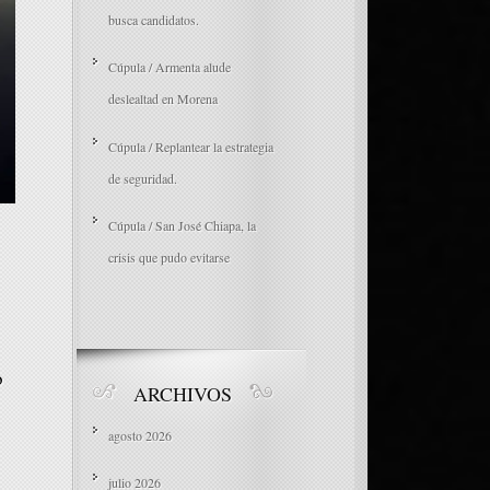
busca candidatos.
Cúpula / Armenta alude
deslealtad en Morena
Cúpula / Replantear la estrategia
de seguridad.
Cúpula / San José Chiapa, la
crisis que pudo evitarse
o
ARCHIVOS
agosto 2026
julio 2026