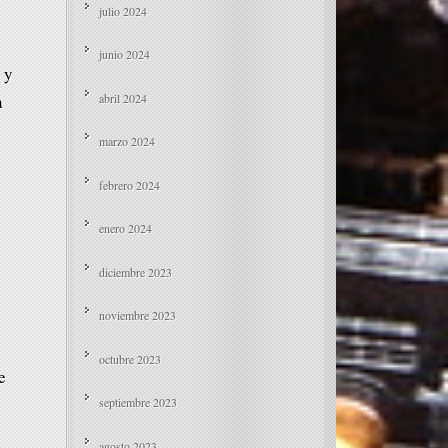
d
julio 2024
junio 2024
 y
abril 2024
a
marzo 2024
febrero 2024
enero 2024
diciembre 2023
noviembre 2023
octubre 2023
e
septiembre 2023
agosto 2023