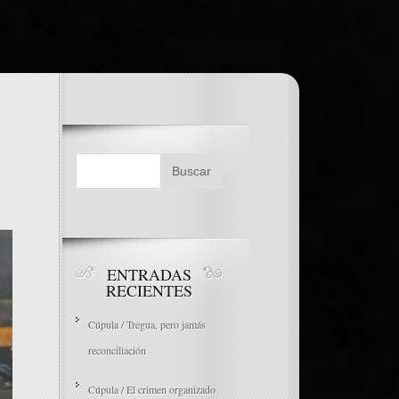
ENTRADAS
RECIENTES
Cúpula / Tregua, pero jamás
reconciliación
Cúpula / El crimen organizado