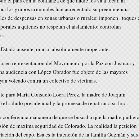
do el país con la confianza de que nadie los va a tocar, ni
emia los grupos criminales han acrecentado su preeminencia
iles de despensas en zonas urbanas o rurales; imponen “toques 
porales a quienes no respetan el aislamiento; controlan
as.
n Estado ausente, omiso, absolutamente inoperante.
ia, en representación del Movimiento por la Paz con Justicia y
na audiencia con López Obrador fue objeto de las mayores
yan volcado contra un colectivo de víctimas.
ente para María Consuelo Loera Pérez, la madre de Joaquín
el saludo presidencial y la promesa de repatriar a su hijo.
una conferencia mañanera de que se buscaba que la madre pudier
risión de máxima seguridad de Colorado. La realidad la petición
triación del capo. Esa es la intención de la familia Guzmán y sus