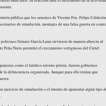
ederal nada hace; su reacción ante el incremento de la activida
ausente.
pinión pública que los sexenios de Vicente Fox, Felipe Calderón
scenarios de simulación, montajes de una falsa guerra en contr
 policiaco Genaro García Luna sirvieron de manera abyecta al
rte Peña Nieto permitió el crecimiento vertiginoso del Cártel
anistas como el fatídico retorno priista, fueron gobiernos
e la delincuencia organizada. Aunque para ello tenían que
uerra.
n ejercicio de simulación o el intento de aparentar algún tipo d
.