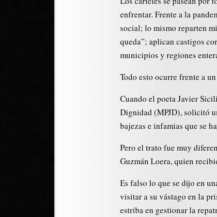
Los cárteles se pasean por to
enfrentar. Frente a la pand
social; lo mismo reparten m
queda”; aplican castigos cor
municipios y regiones enter
Todo esto ocurre frente a u
Cuando el poeta Javier Sicil
Dignidad (MPJD), solicitó u
bajezas e infamias que se ha
Pero el trato fue muy difer
Guzmán Loera, quien recibió 
Es falso lo que se dijo en 
visitar a su vástago en la p
estriba en gestionar la repa