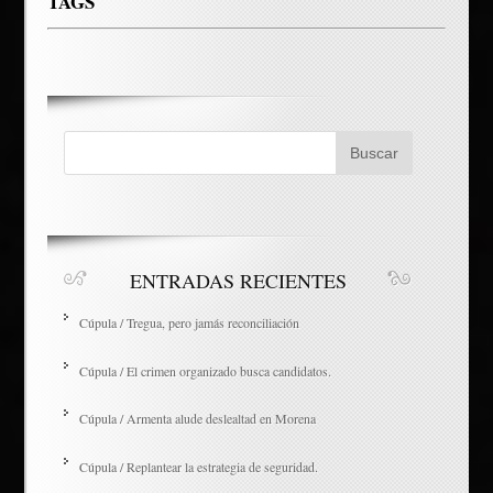
TAGS
ENTRADAS RECIENTES
Cúpula / Tregua, pero jamás reconciliación
Cúpula / El crimen organizado busca candidatos.
Cúpula / Armenta alude deslealtad en Morena
Cúpula / Replantear la estrategia de seguridad.