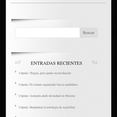
ENTRADAS RECIENTES
Cúpula / Tregua, pero jamás reconciliación
Cúpula / El crimen organizado busca candidatos.
Cúpula / Armenta alude deslealtad en Morena
Cúpula / Replantear la estrategia de seguridad.