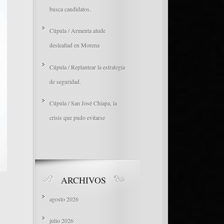
busca candidatos.
Cúpula / Armenta alude
deslealtad en Morena
Cúpula / Replantear la estrategia
de seguridad.
Cúpula / San José Chiapa, la
crisis que pudo evitarse
ARCHIVOS
agosto 2026
julio 2026
.