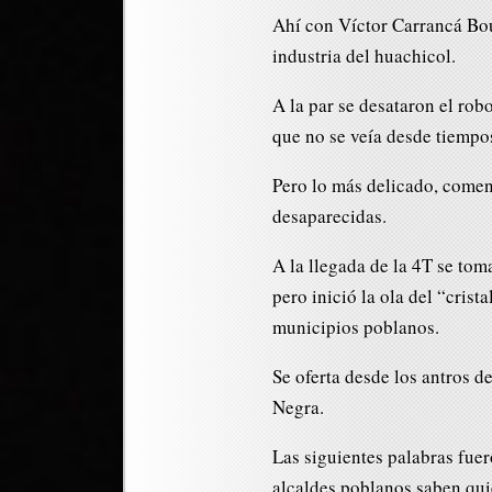
Ahí con Víctor Carrancá Bo
industria del huachicol.
A la par se desataron el robo
que no se veía desde tiempos
Pero lo más delicado, comen
desaparecidas.
A la llegada de la 4T se to
pero inició la ola del “cris
municipios poblanos.
Se oferta desde los antros d
Negra.
Las siguientes palabras fue
alcaldes poblanos saben qui