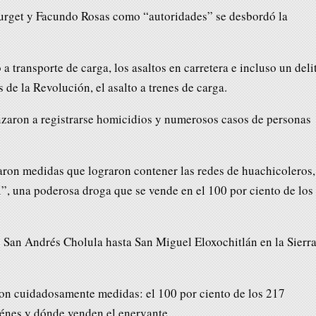
urget y Facundo Rosas como “autoridades” se desbordó la
 a transporte de carga, los asaltos en carretera e incluso un deli
 de la Revolución, el asalto a trenes de carga.
zaron a registrarse homicidios y numerosos casos de personas
maron medidas que lograron contener las redes de huachicoleros,
tal”, una poderosa droga que se vende en el 100 por ciento de los
e San Andrés Cholula hasta San Miguel Eloxochitlán en la Sierr
ron cuidadosamente medidas: el 100 por ciento de los 217
énes y dónde venden el enervante.