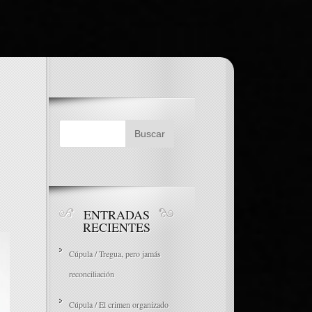
ENTRADAS
RECIENTES
Cúpula / Tregua, pero jamás
reconciliación
Cúpula / El crimen organizado