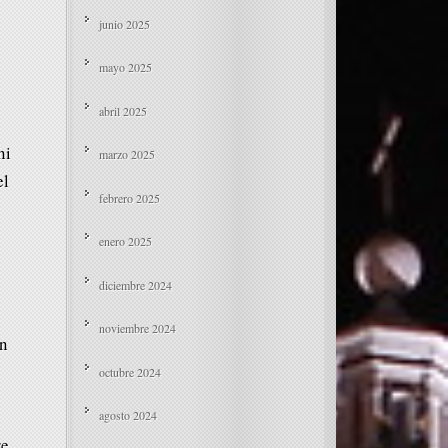
junio 2025
mayo 2025
abril 2025
ni
marzo 2025
el
febrero 2025
enero 2025
diciembre 2024
noviembre 2024
on
octubre 2024
agosto 2024
re