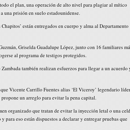
odo el plan, una operación de alto nivel para plagiar al mítico
o a una prisión en suelo estadounidense.
 Chapitos’ están entregados en cuerpo y alma al Departamento
 Guzmán, Griselda Guadalupe López, junto con 16 familiares m
ogerse al programa de testigos protegidos.
e Zambada también realizan esfuerzos para llegar a un acuerdo 
 que Vicente Carrillo Fuentes alias ‘El Viceroy’ legendario líde
 propone un arreglo para evitar la pena capital.
men organizado que tratan de evitar la inyección letal o una cel
 y para eso están dispuestos a declarar y entregar pruebas que