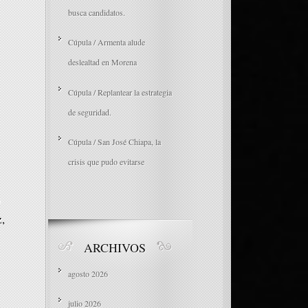
busca candidatos.
Cúpula / Armenta alude
deslealtad en Morena
Cúpula / Replantear la estrategia
de seguridad.
Cúpula / San José Chiapa, la
crisis que pudo evitarse
o
,
ARCHIVOS
agosto 2026
julio 2026