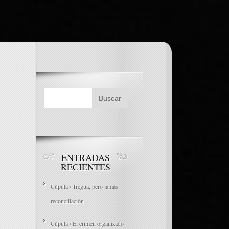
ENTRADAS
RECIENTES
Cúpula / Tregua, pero jamás
reconciliación
Cúpula / El crimen organizado