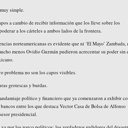
 muy simple.
apos a cambio de recibir información que los lleve sobre los
derar a los cárteles a ambos lados de la frontera.
agencias norteamericanas es evidente que ni ‘El Mayo’ Zambada, 
 mucho menos Ovidio Guzmán pudieron acrecentar su poder sin 
xicano.
o problema no son los capos visibles.
uras grotescas y burdas.
 andamiaje político y financiero que ya comenzaron a exhibir c
s bancos entre los que destaca Vector Casa de Bolsa de Alfonso
sesor presidencial.
a por los narco políticos; los verdaderos urdidores del desast