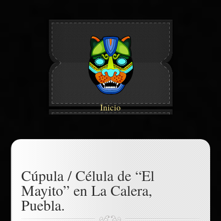
Inicio
Cúpula / Célula de “El
Mayito” en La Calera,
Puebla.