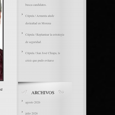
busca candidatos.
Cúpula / Armenta alude
deslealtad en Morena
Cúpula / Replantear la estrategia
de seguridad.
Cúpula / San José Chiapa, la
crisis que pudo evitarse
se
ARCHIVOS
agosto 2026
julio 2026