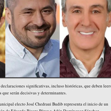
declaraciones significativas, incluso históricas, que deben leer
 que serán decisivas y determinantes.
unicipal electo José Chedraui Budib representa el inicio de un
ación de Eduardo Rivera Pérez y Adán Domínguez Sánchez.