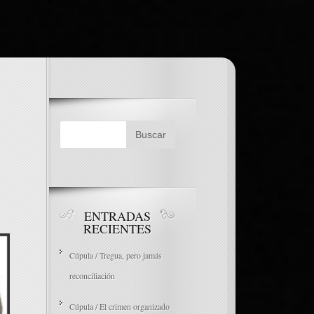
ENTRADAS
RECIENTES
Cúpula / Tregua, pero jamás
reconciliación
Cúpula / El crimen organizado