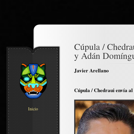
Cúpula / Chedrau
y Adán Domíngu
Javier Arellano
Cúpula / Chedraui envía a
Inicio