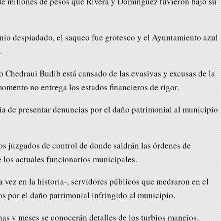
de millones de pesos que Rivera y Domínguez tuvieron bajo su
inio despiadado, el saqueo fue grotesco y el Ayuntamiento azul
.
to Chedraui Budib está cansado de las evasivas y excusas de la
momento no entrega los estados financieros de rigor.
ia de presentar denuncias por el daño patrimonial al municipio
los juzgados de control de donde saldrán las órdenes de
 los actuales funcionarios municipales.
 vez en la historia-, servidores públicos que medraron en el
s por el daño patrimonial infringido al municipio.
s y meses se conocerán detalles de los turbios manejos.