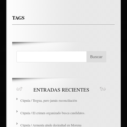
TAGS
ENTRADAS RECIENTES
Cúpula / Tregua, pero jamás reconciliación
Cúpula / El crimen organizado busca candidatos.
Cúpula / Armenta alude deslealtad en Morena