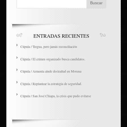
ENTRADAS RECIENTES
Cúpula / Tregua, pero jamás reconciliación
Cúpula / El crimen organizado busca candidatos.
Cúpula / Armenta alude deslealtad en Morena
Cúpula / Replantear la estrategia de seguridad.
Cúpula / San José Chiapa, la crisis que pudo evitarse