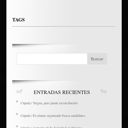
TAGS
ENTRADAS RECIENTES
Cúpula / Tregua, pero jamás reconciliación
Cúpula / El crimen organizado busca candidatos.
Cúpula / Armenta alude deslealtad en Morena