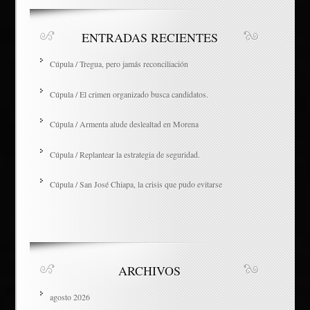
ENTRADAS RECIENTES
Cúpula / Tregua, pero jamás reconciliación
Cúpula / El crimen organizado busca candidatos.
Cúpula / Armenta alude deslealtad en Morena
Cúpula / Replantear la estrategia de seguridad.
Cúpula / San José Chiapa, la crisis que pudo evitarse
ARCHIVOS
agosto 2026