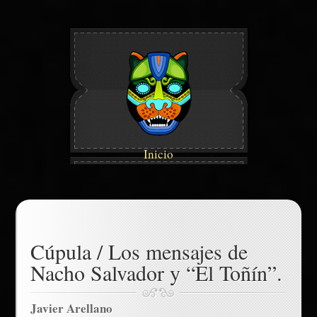
Inicio
Cúpula / Los mensajes de
Nacho Salvador y “El Toñín”.
Javier Arellano