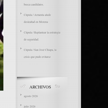
busca candidatos.
Cúpula / Armenta alude
deslealtad en Morena
Cúpula / Replantear la estrategia
de seguridad.
Cúpula / San José Chiapa, la
crisis que pudo evitarse
ARCHIVOS
agosto 2026
julio 2026