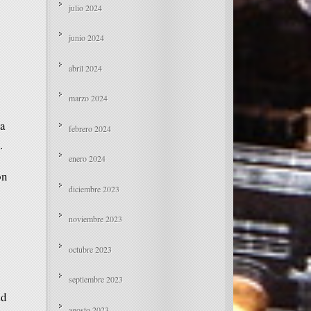
julio 2024
junio 2024
abril 2024
marzo 2024
na
febrero 2024
.
enero 2024
ón
diciembre 2023
noviembre 2023
octubre 2023
septiembre 2023
ad
agosto 2023