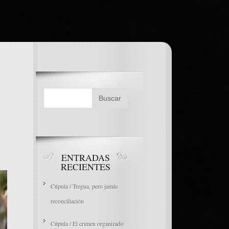
ENTRADAS
RECIENTES
Cúpula / Tregua, pero jamás
reconciliación
Cúpula / El crimen organizado