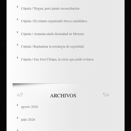
Cúpula / Tregua, pero jamás reconciliación
Cúpula / El crimen organizado busca candidatos.
Cúpula / Armenta alude deslealtad en Morena
Cúpula / Replantear la estrategia de seguridad.
Cúpula / San José Chiapa, la crisis que pudo evitarse
ARCHIVOS
agosto 2026
julio 2026