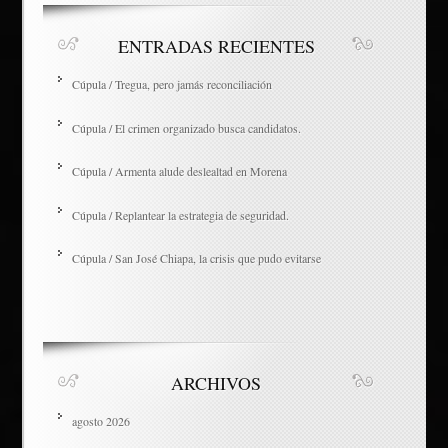
ENTRADAS RECIENTES
Cúpula / Tregua, pero jamás reconciliación
Cúpula / El crimen organizado busca candidatos.
Cúpula / Armenta alude deslealtad en Morena
Cúpula / Replantear la estrategia de seguridad.
Cúpula / San José Chiapa, la crisis que pudo evitarse
ARCHIVOS
agosto 2026