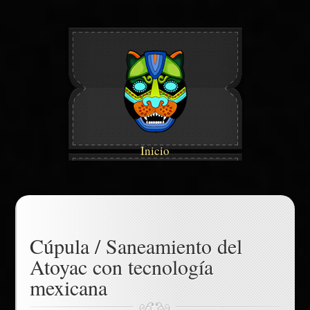
Inicio
Cúpula / Saneamiento del
Atoyac con tecnología
mexicana