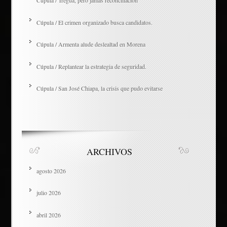
Cúpula / Tregua, pero jamás reconciliación
Cúpula / El crimen organizado busca candidatos.
Cúpula / Armenta alude deslealtad en Morena
Cúpula / Replantear la estrategia de seguridad.
Cúpula / San José Chiapa, la crisis que pudo evitarse
ARCHIVOS
agosto 2026
julio 2026
abril 2026