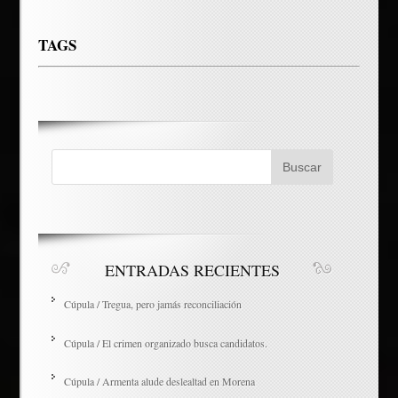
TAGS
ENTRADAS RECIENTES
Cúpula / Tregua, pero jamás reconciliación
Cúpula / El crimen organizado busca candidatos.
Cúpula / Armenta alude deslealtad en Morena