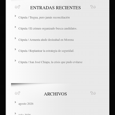
ENTRADAS RECIENTES
Cúpula / Tregua, pero jamás reconciliación
Cúpula / El crimen organizado busca candidatos.
Cúpula / Armenta alude deslealtad en Morena
Cúpula / Replantear la estrategia de seguridad.
Cúpula / San José Chiapa, la crisis que pudo evitarse
ARCHIVOS
agosto 2026
julio 2026