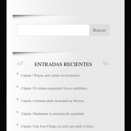
ENTRADAS RECIENTES
Cúpula / Tregua, pero jamás reconciliación
Cúpula / El crimen organizado busca candidatos.
Cúpula / Armenta alude deslealtad en Morena
Cúpula / Replantear la estrategia de seguridad.
Cúpula / San José Chiapa, la crisis que pudo evitarse