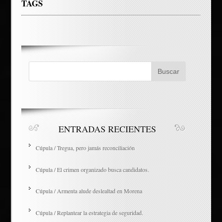
TAGS
ENTRADAS RECIENTES
Cúpula / Tregua, pero jamás reconciliación
Cúpula / El crimen organizado busca candidatos.
Cúpula / Armenta alude deslealtad en Morena
Cúpula / Replantear la estrategia de seguridad.