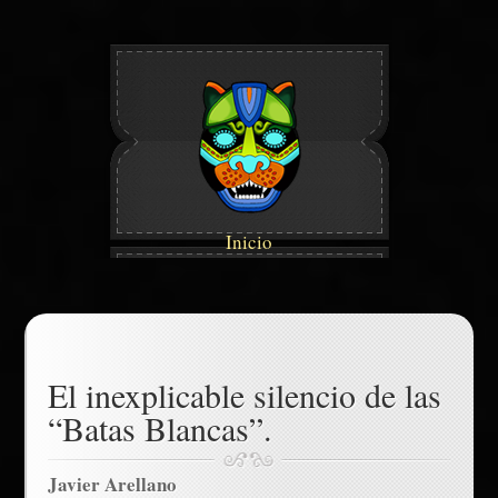
Inicio
El inexplicable silencio de las
“Batas Blancas”.
Javier Arellano