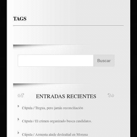
TAGS
ENTRADAS RECIENTES
Cúpula / Tregua, pero jamás reconciliación
Cúpula / El crimen organizado busca candidatos.
Cúpula / Armenta alude deslealtad en Morena