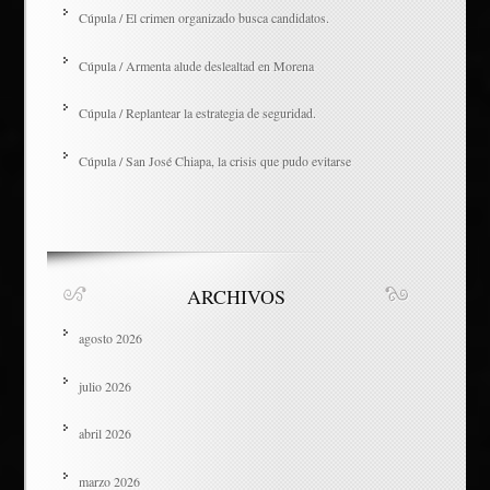
Cúpula / El crimen organizado busca candidatos.
Cúpula / Armenta alude deslealtad en Morena
Cúpula / Replantear la estrategia de seguridad.
Cúpula / San José Chiapa, la crisis que pudo evitarse
ARCHIVOS
agosto 2026
julio 2026
abril 2026
marzo 2026