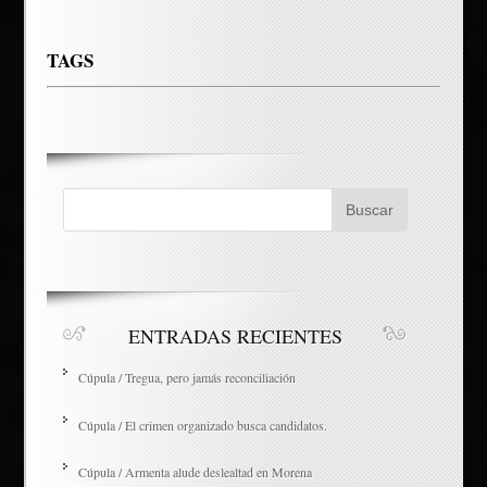
TAGS
ENTRADAS RECIENTES
Cúpula / Tregua, pero jamás reconciliación
Cúpula / El crimen organizado busca candidatos.
Cúpula / Armenta alude deslealtad en Morena