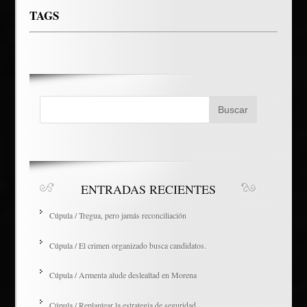
TAGS
ENTRADAS RECIENTES
Cúpula / Tregua, pero jamás reconciliación
Cúpula / El crimen organizado busca candidatos.
Cúpula / Armenta alude deslealtad en Morena
Cúpula / Replantear la estrategia de seguridad.