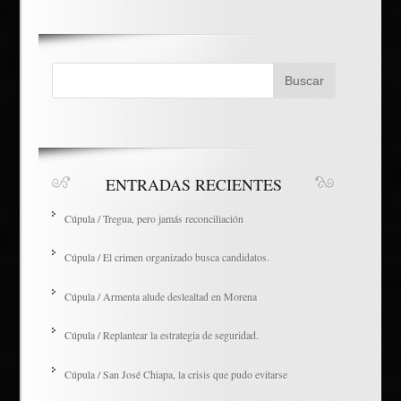
ENTRADAS RECIENTES
Cúpula / Tregua, pero jamás reconciliación
Cúpula / El crimen organizado busca candidatos.
Cúpula / Armenta alude deslealtad en Morena
Cúpula / Replantear la estrategia de seguridad.
Cúpula / San José Chiapa, la crisis que pudo evitarse