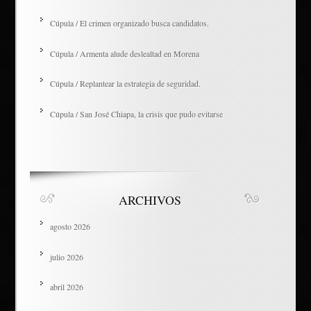
Cúpula / El crimen organizado busca candidatos.
Cúpula / Armenta alude deslealtad en Morena
Cúpula / Replantear la estrategia de seguridad.
Cúpula / San José Chiapa, la crisis que pudo evitarse
ARCHIVOS
agosto 2026
julio 2026
abril 2026