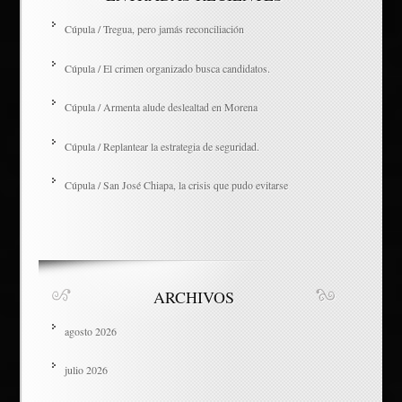
Cúpula / Tregua, pero jamás reconciliación
Cúpula / El crimen organizado busca candidatos.
Cúpula / Armenta alude deslealtad en Morena
Cúpula / Replantear la estrategia de seguridad.
Cúpula / San José Chiapa, la crisis que pudo evitarse
ARCHIVOS
agosto 2026
julio 2026