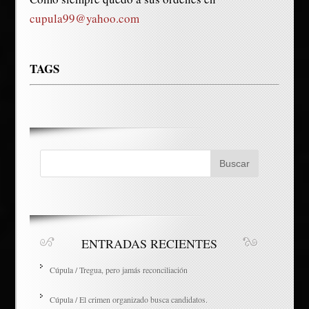
cupula99@yahoo.com
TAGS
ENTRADAS RECIENTES
Cúpula / Tregua, pero jamás reconciliación
Cúpula / El crimen organizado busca candidatos.