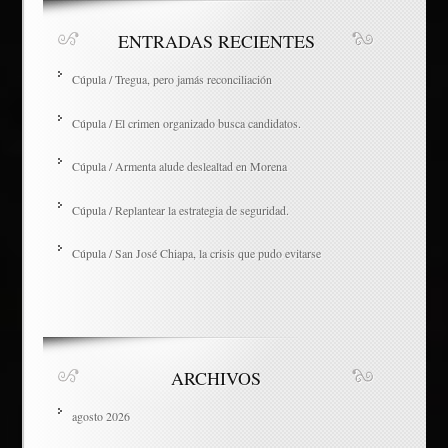
ENTRADAS RECIENTES
Cúpula / Tregua, pero jamás reconciliación
Cúpula / El crimen organizado busca candidatos.
Cúpula / Armenta alude deslealtad en Morena
Cúpula / Replantear la estrategia de seguridad.
Cúpula / San José Chiapa, la crisis que pudo evitarse
ARCHIVOS
agosto 2026