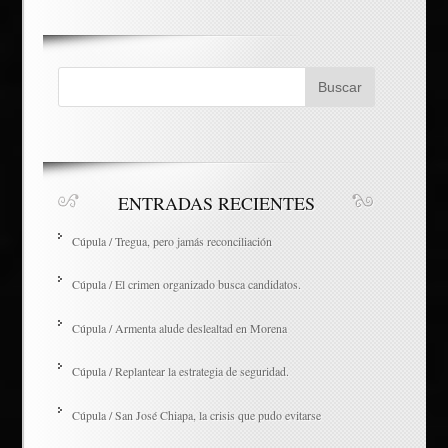
ENTRADAS RECIENTES
Cúpula / Tregua, pero jamás reconciliación
Cúpula / El crimen organizado busca candidatos.
Cúpula / Armenta alude deslealtad en Morena
Cúpula / Replantear la estrategia de seguridad.
Cúpula / San José Chiapa, la crisis que pudo evitarse