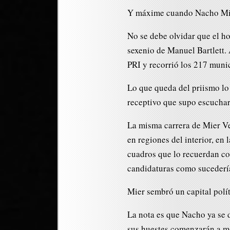
Y máxime cuando Nacho Mier 
No se debe olvidar que el h
sexenio de Manuel Bartlett.
PRI y recorrió los 217 muni
Lo que queda del priismo lo
receptivo que supo escuchar 
La misma carrera de Mier Vel
en regiones del interior, en
cuadros que lo recuerdan co
candidaturas como sucedería
Mier sembró un capital polít
La nota es que Nacho ya se 
sus huestes comenzarán a m