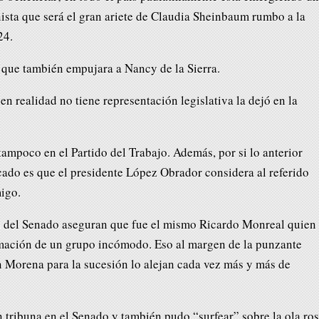
nista que será el gran ariete de Claudia Sheinbaum rumbo a la
24.
e que también empujara a Nancy de la Sierra.
en realidad no tiene representación legislativa la dejó en la
ampoco en el Partido del Trabajo. Además, por si lo anterior
cado es que el presidente López Obrador considera al referido
igo.
os del Senado aseguran que fue el mismo Ricardo Monreal quien
rmación de un grupo incómodo. Eso al margen de la punzante
en Morena para la sucesión lo alejan cada vez más y más de
 tribuna en el Senado y también pudo “surfear” sobre la ola ro