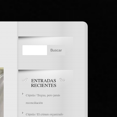
ENTRADAS
RECIENTES
Cúpula / Tregua, pero jamás
reconciliación
Cúpula / El crimen organizado