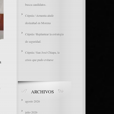
busca candidatos.
Cúpula / Armenta alude
deslealtad en Morena
Cúpula / Replantear la estrategia
de seguridad.
Cúpula / San José Chiapa, la
crisis que pudo evitarse
a
n
ARCHIVOS
agosto 2026
julio 2026