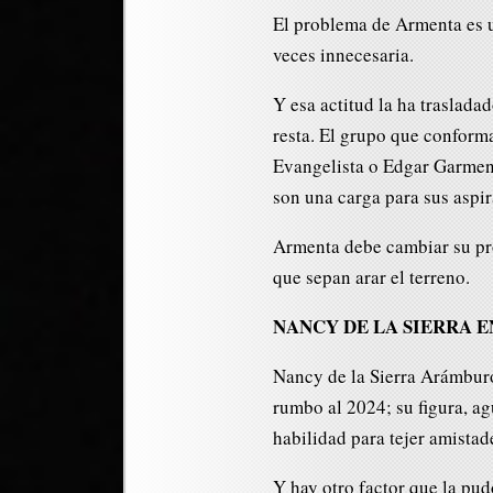
El problema de Armenta es u
veces innecesaria.
Y esa actitud la ha traslada
resta. El grupo que conform
Evangelista o Edgar Garmend
son una carga para sus aspir
Armenta debe cambiar su pro
que sepan arar el terreno.
NANCY DE LA SIERRA E
Nancy de la Sierra Arámburo
rumbo al 2024; su figura, ag
habilidad para tejer amistad
Y hay otro factor que la pud