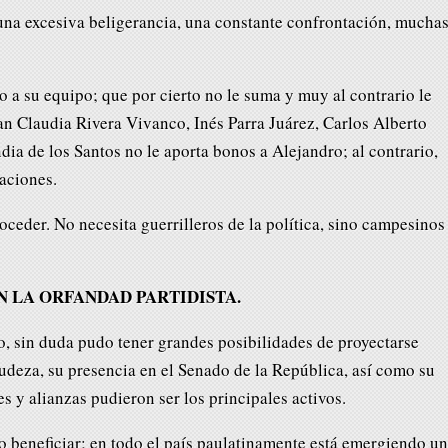
na excesiva beligerancia, una constante confrontación, mucha
do a su equipo; que por cierto no le suma y muy al contrario le
an Claudia Rivera Vivanco, Inés Parra Juárez, Carlos Alberto
ia de los Santos no le aporta bonos a Alejandro; al contrario,
aciones.
ceder. No necesita guerrilleros de la política, sino campesinos
N LA ORFANDAD PARTIDISTA.
, sin duda pudo tener grandes posibilidades de proyectarse
udeza, su presencia en el Senado de la República, así como su
es y alianzas pudieron ser los principales activos.
o beneficiar; en todo el país paulatinamente está emergiendo u