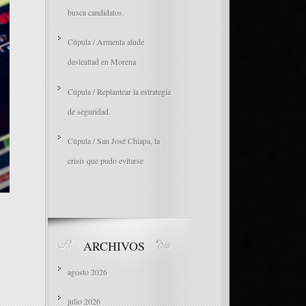
busca candidatos.
Cúpula / Armenta alude
deslealtad en Morena
Cúpula / Replantear la estrategia
de seguridad.
Cúpula / San José Chiapa, la
crisis que pudo evitarse
n
ARCHIVOS
agosto 2026
julio 2026