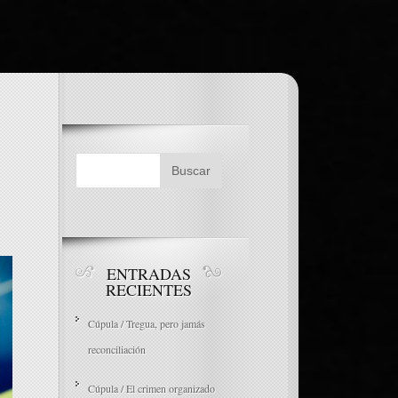
ENTRADAS
RECIENTES
Cúpula / Tregua, pero jamás
reconciliación
Cúpula / El crimen organizado