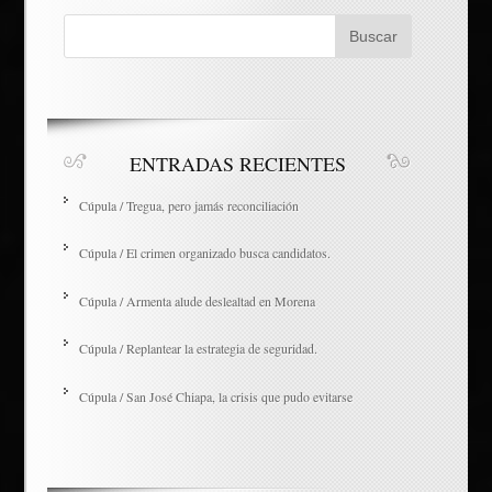
ENTRADAS RECIENTES
Cúpula / Tregua, pero jamás reconciliación
Cúpula / El crimen organizado busca candidatos.
Cúpula / Armenta alude deslealtad en Morena
Cúpula / Replantear la estrategia de seguridad.
Cúpula / San José Chiapa, la crisis que pudo evitarse