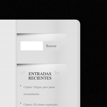
ENTRADAS
RECIENTES
Cúpula / Tregua, pero jamás
reconciliación
Cúpula / El crimen organizado