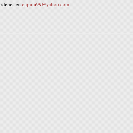
órdenes en
cupula99@yahoo.com