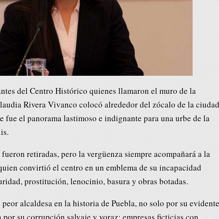
ntes del Centro Histórico quienes llamaron el muro de la
Claudia Rivera Vivanco colocó alrededor del zócalo de la ciuda
e fue el panorama lastimoso e indignante para una urbe de la
is.
s fueron retiradas, pero la vergüenza siempre acompañará a la
quien convirtió el centro en un emblema de su incapacidad
uridad, prostitución, lenocinio, basura y obras botadas.
 peor alcaldesa en la historia de Puebla, no solo por su evident
por su corrupción salvaje y voraz; empresas ficticias con