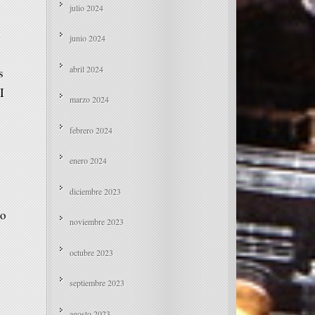
julio 2024
a
junio 2024
abril 2024
s
I
marzo 2024
febrero 2024
enero 2024
diciembre 2023
no
noviembre 2023
octubre 2023
septiembre 2023
agosto 2023