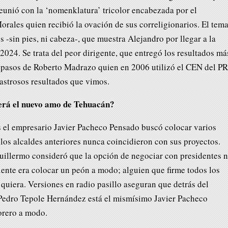
reunió con la ‘nomenklatura’ tricolor encabezada por el
ales quien recibió la ovación de sus correligionarios. El tem
s -sin pies, ni cabeza-, que muestra Alejandro por llegar a la
2024. Se trata del peor dirigente, que entregó los resultados má
 pasos de Roberto Madrazo quien en 2006 utilizó el CEN del PR
astrosos resultados que vimos.
erá el nuevo amo de Tehuacán?
 el empresario Javier Pacheco Pensado buscó colocar varios
los alcaldes anteriores nunca coincidieron con sus proyectos.
Guillermo consideró que la opción de negociar con presidentes 
iente era colocar un peón a modo; alguien que firme todos los
quiera. Versiones en radio pasillo aseguran que detrás del
 Pedro Tepole Hernández está el mismísimo Javier Pacheco
lorero a modo.