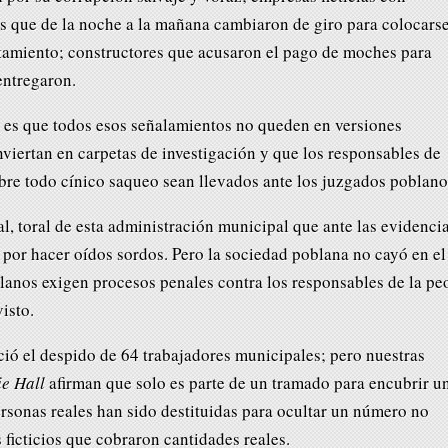
s que de la noche a la mañana cambiaron de giro para colocars
amiento; constructores que acusaron el pago de moches para
entregaron.
 es que todos esos señalamientos no queden en versiones
nviertan en carpetas de investigación y que los responsables de
obre todo cínico saqueo sean llevados ante los juzgados poblano
ral, toral de esta administración municipal que ante las evidenci
por hacer oídos sordos. Pero la sociedad poblana no cayó en el
blanos exigen procesos penales contra los responsables de la pe
isto.
ció el despido de 64 trabajadores municipales; pero nuestras
ie Hall
afirman que solo es parte de un tramado para encubrir u
sonas reales han sido destituidas para ocultar un número no
ficticios que cobraron cantidades reales.