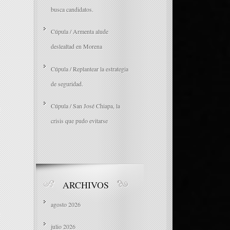
busca candidatos.
Cúpula / Armenta alude
deslealtad en Morena
Cúpula / Replantear la estrategia
de seguridad.
Cúpula / San José Chiapa, la
d
crisis que pudo evitarse
ARCHIVOS
agosto 2026
e
julio 2026