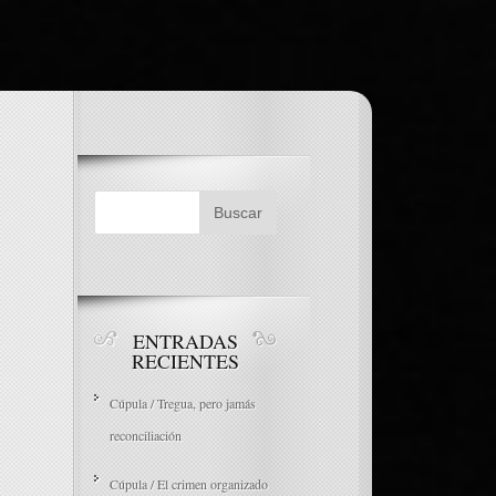
ENTRADAS
RECIENTES
Cúpula / Tregua, pero jamás
reconciliación
Cúpula / El crimen organizado