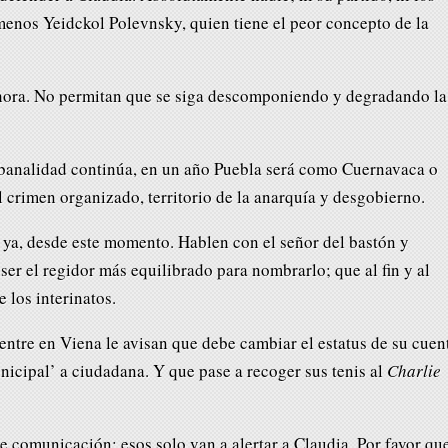
enos Yeidckol Polevnsky, quien tiene el peor concepto de la
ahora. No permitan que se siga descomponiendo y degradando la
 y banalidad continúa, en un año Puebla será como Cuernavaca o
 crimen organizado, territorio de la anarquía y desgobierno.
o ya, desde este momento. Hablen con el señor del bastón y
er el regidor más equilibrado para nombrarlo; que al fin y al
 los interinatos.
entre en Viena le avisan que debe cambiar el estatus de su cuen
unicipal’ a ciudadana. Y que pase a recoger sus tenis al
Charlie
e comunicación; esos solo van a alertar a Claudia. Por favor qu