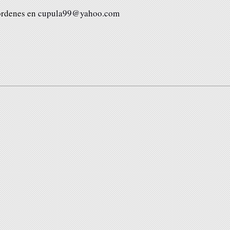
órdenes en
cupula99@yahoo.com