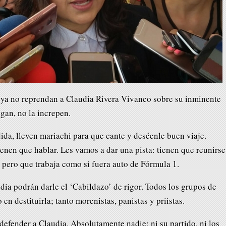
, ya no reprendan a Claudia Rivera Vivanco sobre su inminente
igan, no la increpen.
da, lleven mariachi para que cante y deséenle buen viaje.
enen que hablar. Les vamos a dar una pista: tienen que reunirse
 pero que trabaja como si fuera auto de Fórmula 1.
dia podrán darle el ‘Cabildazo’ de rigor. Todos los grupos de
en destituirla; tanto morenistas, panistas y priistas.
defender a Claudia. Absolutamente nadie; ni su partido, ni los