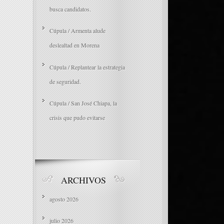
busca candidatos.
Cúpula / Armenta alude
deslealtad en Morena
Cúpula / Replantear la estrategia
de seguridad.
Cúpula / San José Chiapa, la
crisis que pudo evitarse
ARCHIVOS
agosto 2026
julio 2026