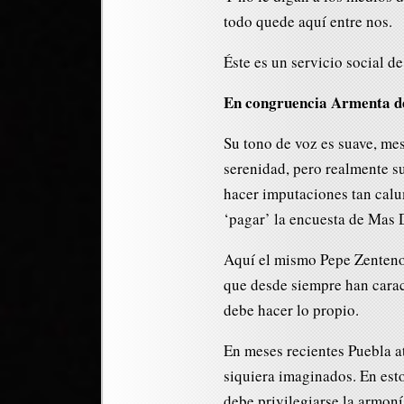
todo quede aquí entre nos.
Éste es un servicio social d
En congruencia Armenta debe
Su tono de voz es suave, me
serenidad, pero realmente s
hacer imputaciones tan calu
‘pagar’ la encuesta de Mas D
Aquí el mismo Pepe Zenteno 
que desde siempre han carac
debe hacer lo propio.
En meses recientes Puebla a
siquiera imaginados. En esto
debe privilegiarse la armonía